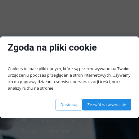
Zgoda na pliki cookie
Cookies to małe pliki danych, które są przechowywane na Twoim
urządzeniu podczas przeglądania stron internetowych. Używamy
ich do poprawy działania serwisu, personalizacji treści, oraz
analizy ruchu na stronie.
Contact Us
Dostosuj
Zezwól na wszystkie
info@adiuvoinvestments.com
+48 22 243 47 990